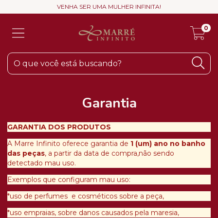
VENHA SER UMA MULHER INFINITA!
0
Garantia
GARANTIA DOS PRODUTOS
A Marre Infinito oferece garantia de
1 (um) ano no banho
das peças
, a partir da data de compra,não sendo
detectado mau uso.
Exemplos que configuram mau uso:
*uso de perfumes e cosméticos sobre a peça,
*uso empraias, sobre danos causados pela maresia,