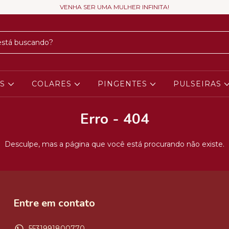
VENHA SER UMA MULHER INFINITA!
OS
COLARES
PINGENTES
PULSEIRAS
Erro - 404
Desculpe, mas a página que você está procurando não existe.
Entre em contato
5531991800770