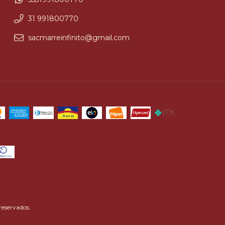
31 991800770
sacmarreinfinito@gmail.com
reservados.